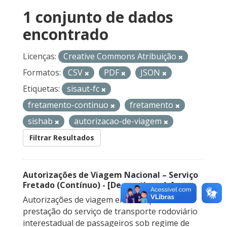
1 conjunto de dados
encontrado
Licenças:
Creative Commons Atribuição
Formatos:
CSV
PDF
JSON
Etiquetas:
sisaut-fc
fretamento-continuo
fretamento
sishab
autorizacao-de-viagem
Filtrar Resultados
Autorizações de Viagem Nacional – Serviço
Fretado (Contínuo) - [Descontinuado]
Autorizações de viagem emitidas para a
prestação do serviço de transporte rodoviário
interestadual de passageiros sob regime de