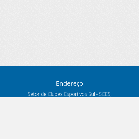
Endereço
Setor de Clubes Esportivos Sul - SCES,
trecho 03, lote 10, Projeto Orla Polo 8
- Brasília - DF
Contatos