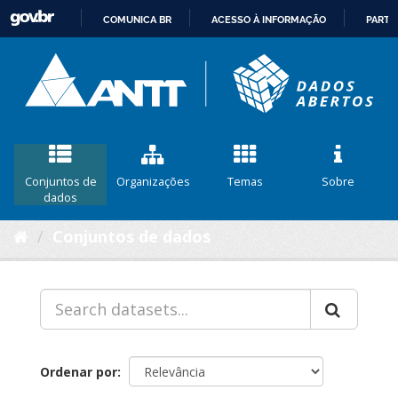
COMUNICA BR
ACESSO À INFORMAÇÃO
PARTI
IR
PARA
O
CONTEÚDO
Conjuntos de
Organizações
Temas
Sobre
dados
Conjuntos de dados
Ordenar por