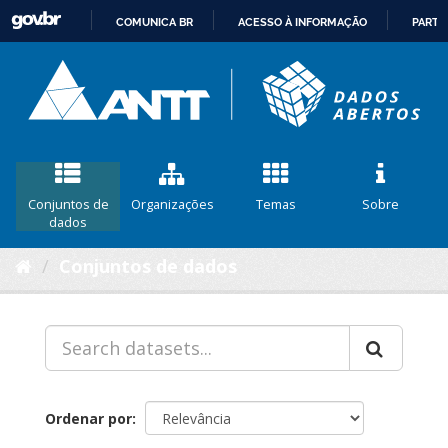
COMUNICA BR
ACESSO À INFORMAÇÃO
PARTI
IR
PARA
O
CONTEÚDO
Conjuntos de
Organizações
Temas
Sobre
dados
Conjuntos de dados
Ordenar por