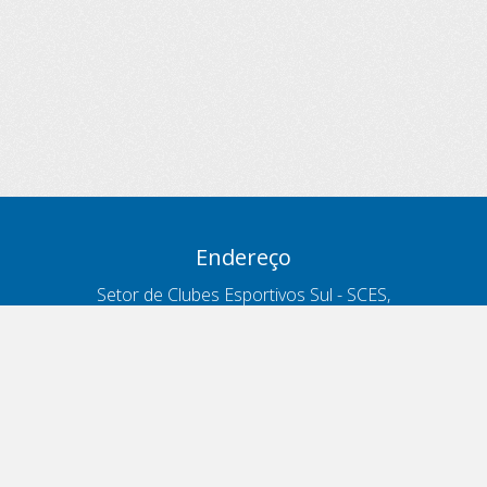
Endereço
Setor de Clubes Esportivos Sul - SCES,
trecho 03, lote 10, Projeto Orla Polo 8
- Brasília - DF
Contatos
Telefone 166
ouvidoria@antt.gov.br