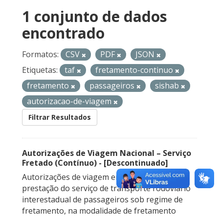
1 conjunto de dados
encontrado
Formatos:
CSV
PDF
JSON
Etiquetas:
taf
fretamento-continuo
fretamento
passageiros
sishab
autorizacao-de-viagem
Filtrar Resultados
Autorizações de Viagem Nacional – Serviço
Fretado (Contínuo) - [Descontinuado]
Autorizações de viagem emitidas para a
prestação do serviço de transporte rodoviário
interestadual de passageiros sob regime de
fretamento, na modalidade de fretamento