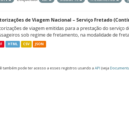
torizações de Viagem Nacional – Serviço Fretado (Contí
orizações de viagem emitidas para a prestação do serviço d
ssageiros sob regime de fretamento, na modalidade de freta
DF
HTML
CSV
JSON
ê também pode ter acesso a esses registros usando a
API
(veja
Documenta