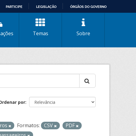
PARTICIPE
LEGISLAÇÃO
ÓRGÃOS DO GOVERNO
zações
Temas
Sobre
Ordenar por
iros
Formatos:
CSV
PDF
passageiros