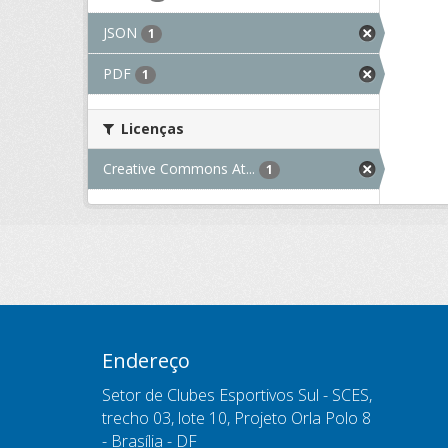
JSON
1
PDF
1
Licenças
Creative Commons At...
1
Endereço
Setor de Clubes Esportivos Sul - SCES,
trecho 03, lote 10, Projeto Orla Polo 8
- Brasília - DF