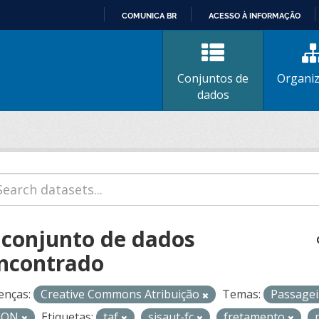
COMUNICA BR
ACESSO À INFORMAÇÃO
IR
PARA
O
Conjuntos de
Organi
CONTEÚDO
dados
 conjunto de dados
ncontrado
enças:
Creative Commons Atribuição
Temas:
Passage
SON
Etiquetas:
taf
sisaut-fc
fretamento