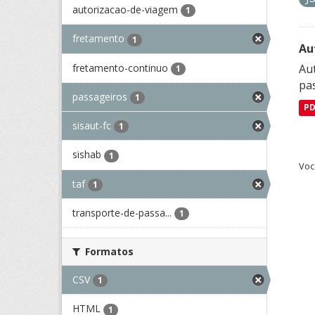
autorizacao-de-viagem
1
fretamento
1
Au
fretamento-continuo
Aut
1
pa
passageiros
1
P
sisaut-fc
1
sishab
1
Voc
taf
1
transporte-de-passa...
1
Formatos
CSV
1
HTML
1