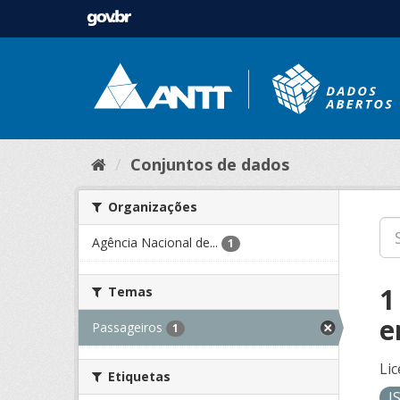
Conjuntos de dados
Organizações
Agência Nacional de...
1
1
Temas
e
Passageiros
1
Lic
Etiquetas
J