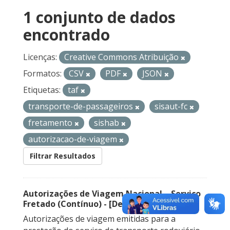
1 conjunto de dados
encontrado
Licenças:
Creative Commons Atribuição
Formatos:
CSV
PDF
JSON
Etiquetas:
taf
transporte-de-passageiros
sisaut-fc
fretamento
sishab
autorizacao-de-viagem
Filtrar Resultados
Autorizações de Viagem Nacional – Serviço
Fretado (Contínuo) - [Descontinuado]
Autorizações de viagem emitidas para a