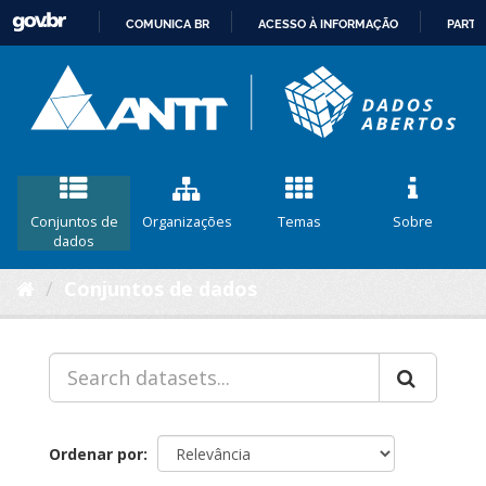
COMUNICA BR
ACESSO À INFORMAÇÃO
PARTI
IR
PARA
O
CONTEÚDO
Conjuntos de
Organizações
Temas
Sobre
dados
Conjuntos de dados
Ordenar por