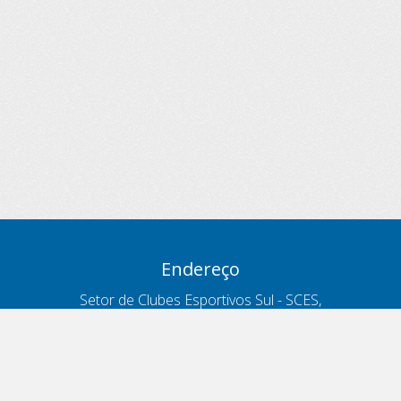
Endereço
Setor de Clubes Esportivos Sul - SCES,
trecho 03, lote 10, Projeto Orla Polo 8
- Brasília - DF