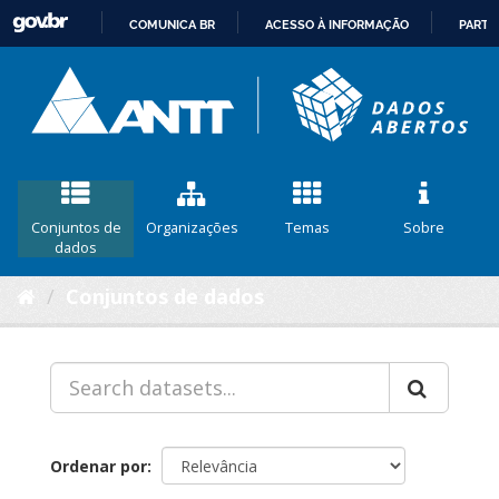
COMUNICA BR
ACESSO À INFORMAÇÃO
PARTI
IR
PARA
O
CONTEÚDO
Conjuntos de
Organizações
Temas
Sobre
dados
Conjuntos de dados
Ordenar por