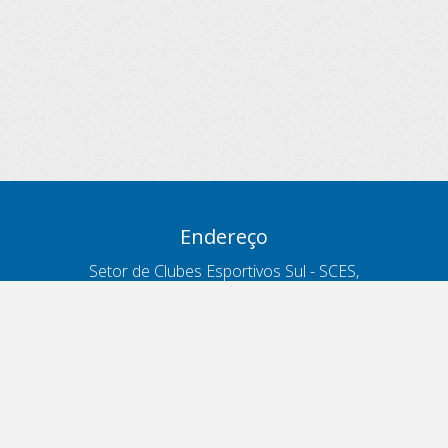
Endereço
Setor de Clubes Esportivos Sul - SCES,
trecho 03, lote 10, Projeto Orla Polo 8
- Brasília - DF
Contatos
Telefone 166
ouvidoria@antt.gov.br