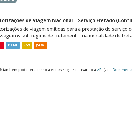
torizações de Viagem Nacional – Serviço Fretado (Contí
orizações de viagem emitidas para a prestação do serviço d
ssageiros sob regime de fretamento, na modalidade de freta
DF
HTML
CSV
JSON
ê também pode ter acesso a esses registros usando a
API
(veja
Documenta