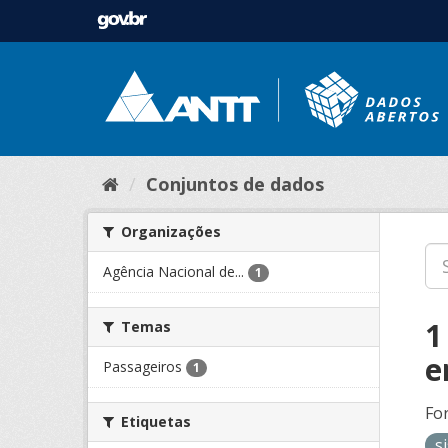
Conjuntos de dados
Organizações
Agência Nacional de...
1
1
Temas
e
Passageiros
1
Fo
Etiquetas
s