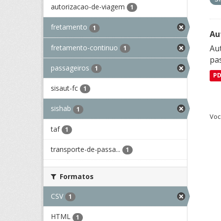
autorizacao-de-viagem
1
fretamento
1
Au
fretamento-continuo
Aut
1
pa
passageiros
1
P
sisaut-fc
1
sishab
1
Voc
taf
1
transporte-de-passa...
1
Formatos
CSV
1
HTML
1