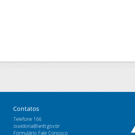
Contatos
Telefone 166
ouvidoria@antt.gov.br
Formulário Fale Conosco