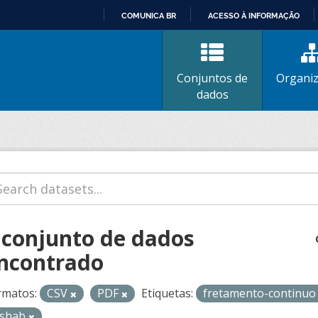
COMUNICA BR
ACESSO À INFORMAÇÃO
IR
PARA
O
Conjuntos de
Organi
CONTEÚDO
dados
 conjunto de dados
ncontrado
rmatos:
CSV
PDF
Etiquetas:
fretamento-continu
ishab