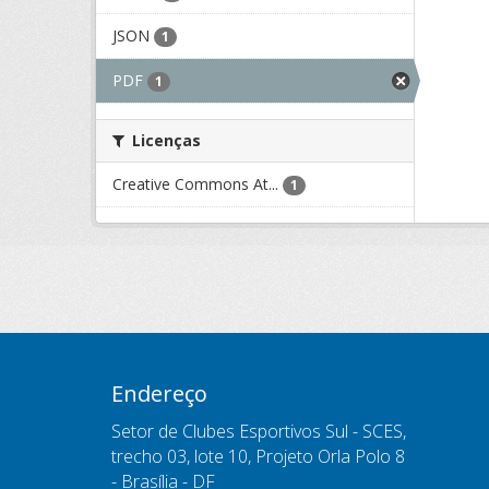
JSON
1
PDF
1
Licenças
Creative Commons At...
1
Endereço
Setor de Clubes Esportivos Sul - SCES,
trecho 03, lote 10, Projeto Orla Polo 8
- Brasília - DF