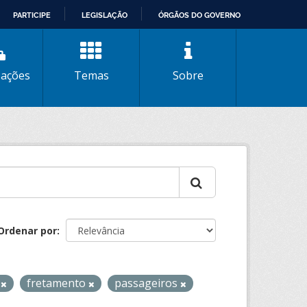
PARTICIPE
LEGISLAÇÃO
ÓRGÃOS DO GOVERNO
zações
Temas
Sobre
Ordenar por
o
fretamento
passageiros