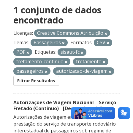
1 conjunto de dados
encontrado
Licenças:
Creative Commons Atribuição
Temas:
Passageiros
Formatos:
CSV
PDF
Etiquetas:
sisaut-fc
fretamento-continuo
fretamento
passageiros
autorizacao-de-viagem
Filtrar Resultados
Autorizações de Viagem Nacional – Serviço
Fretado (Contínuo) - [Descontinuado]
Autorizações de viagem emitidas para a
prestação do serviço de transporte rodoviário
interestadual de passageiros sob regime de