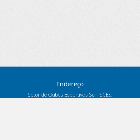
Endereço
Setor de Clubes Esportivos Sul - SCES,
trecho 03, lote 10, Projeto Orla Polo 8
- Brasília - DF
Contatos