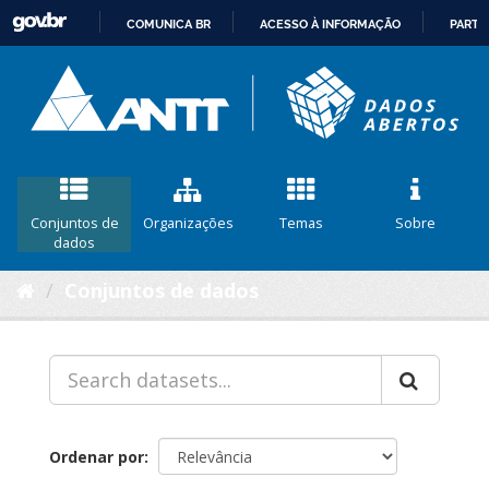
COMUNICA BR
ACESSO À INFORMAÇÃO
PARTI
IR
PARA
O
CONTEÚDO
Conjuntos de
Organizações
Temas
Sobre
dados
Conjuntos de dados
Ordenar por