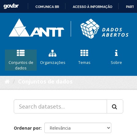
COMUNICA BR
ACESSO À INFORMAÇÃO
PARTI
IR
PARA
O
CONTEÚDO
Conjuntos de
Organizações
Temas
Sobre
dados
Conjuntos de dados
Ordenar por