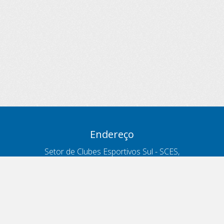
Endereço
Setor de Clubes Esportivos Sul - SCES,
trecho 03, lote 10, Projeto Orla Polo 8
- Brasília - DF
Contatos