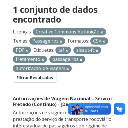
1 conjunto de dados
encontrado
Licenças:
Creative Commons Atribuição
Temas:
Passageiros
Formatos:
CSV
PDF
Etiquetas:
taf
sisaut-fc
fretamento
passageiros
autorizacao-de-viagem
Filtrar Resultados
Autorizações de Viagem Nacional – Serviço
Fretado (Contínuo) - [Descontinuado]
Autorizações de viagem emitidas para a
prestação do serviço de transporte rodoviário
interestadual de passageiros sob regime de