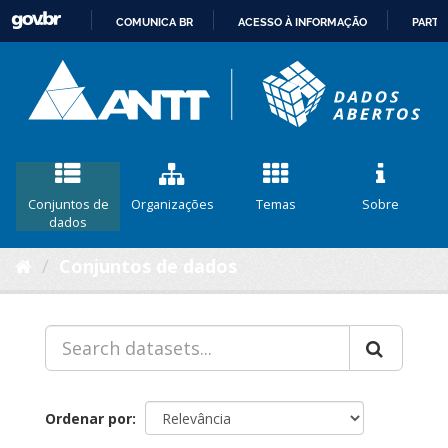
COMUNICA BR
ACESSO À INFORMAÇÃO
PARTI
IR
PARA
O
CONTEÚDO
Conjuntos de
Organizações
Temas
Sobre
dados
Conjuntos de dados
Ordenar por