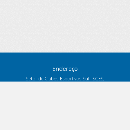
Endereço
Setor de Clubes Esportivos Sul - SCES,
trecho 03, lote 10, Projeto Orla Polo 8
- Brasília - DF
Contatos
Telefone 166
ouvidoria@antt.gov.br