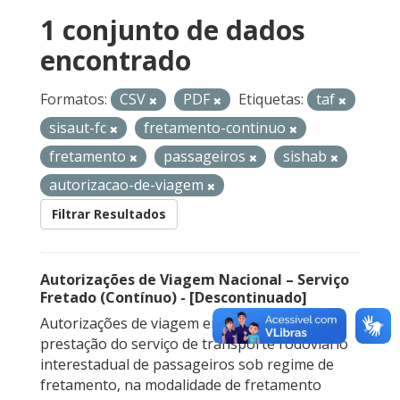
1 conjunto de dados
encontrado
Formatos:
CSV
PDF
Etiquetas:
taf
sisaut-fc
fretamento-continuo
fretamento
passageiros
sishab
autorizacao-de-viagem
Filtrar Resultados
Autorizações de Viagem Nacional – Serviço
Fretado (Contínuo) - [Descontinuado]
Autorizações de viagem emitidas para a
prestação do serviço de transporte rodoviário
interestadual de passageiros sob regime de
fretamento, na modalidade de fretamento