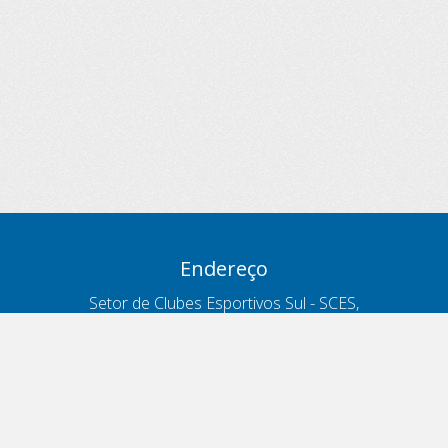
Endereço
Setor de Clubes Esportivos Sul - SCES,
trecho 03, lote 10, Projeto Orla Polo 8
- Brasília - DF
Contatos