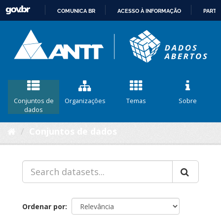
COMUNICA BR
ACESSO À INFORMAÇÃO
PARTI
IR
PARA
O
CONTEÚDO
Conjuntos de
Organizações
Temas
Sobre
dados
Conjuntos de dados
Ordenar por