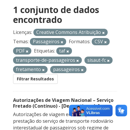
1 conjunto de dados
encontrado
Licenças:
Creative Commons Atribuição
Temas:
Passageiros
Formatos:
CSV
PDF
Etiquetas:
taf
transporte-de-passageiros
sisaut-fc
fretamento
passageiros
Filtrar Resultados
Autorizações de Viagem Nacional – Serviço
Fretado (Contínuo) - [Descontinuado]
Autorizações de viagem emitidas para a
prestação do serviço de transporte rodoviário
interestadual de passageiros sob regime de