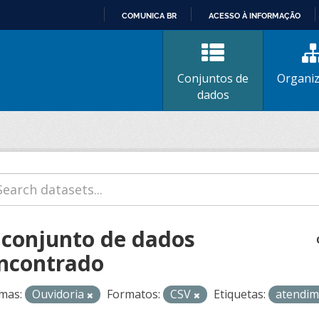
COMUNICA BR
ACESSO À INFORMAÇÃO
IR
PARA
O
Conjuntos de
Organi
CONTEÚDO
dados
 conjunto de dados
ncontrado
mas:
Ouvidoria
Formatos:
CSV
Etiquetas:
atendi