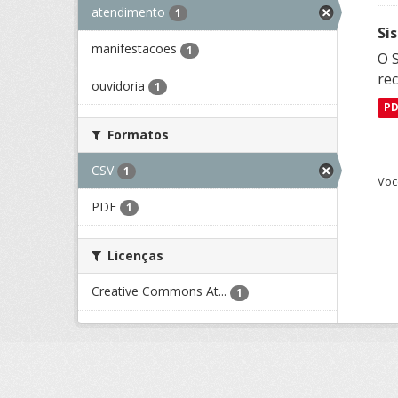
atendimento
1
Si
manifestacoes
1
O 
rec
ouvidoria
1
P
Formatos
CSV
1
Voc
PDF
1
Licenças
Creative Commons At...
1