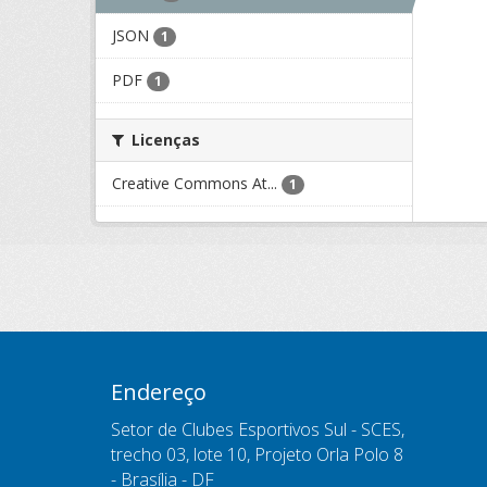
JSON
1
PDF
1
Licenças
Creative Commons At...
1
Endereço
Setor de Clubes Esportivos Sul - SCES,
trecho 03, lote 10, Projeto Orla Polo 8
- Brasília - DF