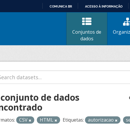
COMUNICA BR
ACESSO À INFORMAÇÃO
IR
PARA
O
Conjuntos de
Organi
CONTEÚDO
dados
 conjunto de dados
ncontrado
rmatos:
CSV
HTML
Etiquetas:
autorizacao
s