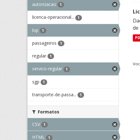
autorizacao
1
Li
licenca-operacional...
1
Da
de 
lop
1
P
passageiros
1
regular
1
Voc
servico-regular
1
sgp
1
transporte-de-passa...
1
Formatos
CSV
1
HTML
1