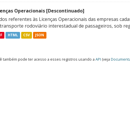
cenças Operacionais [Descontinuado]
dos referentes às Licenças Operacionais das empresas cadas
transporte rodoviário interestadual de passageiros, sob reg
DF
HTML
CSV
JSON
ê também pode ter acesso a esses registros usando a
API
(veja
Documenta