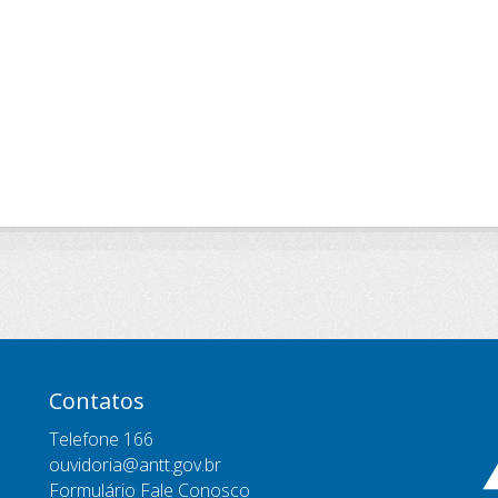
Contatos
Telefone 166
ouvidoria@antt.gov.br
Formulário Fale Conosco