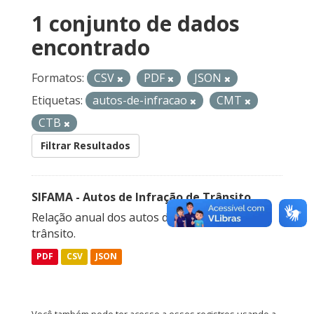
1 conjunto de dados
encontrado
Formatos:
CSV
PDF
JSON
Etiquetas:
autos-de-infracao
CMT
CTB
Filtrar Resultados
SIFAMA - Autos de Infração de Trânsito
Relação anual dos autos de infração de
trânsito.
PDF
CSV
JSON