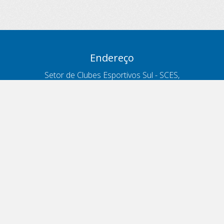
Endereço
Setor de Clubes Esportivos Sul - SCES,
trecho 03, lote 10, Projeto Orla Polo 8
- Brasília - DF
Contatos
Telefone 166
ouvidoria@antt.gov.br
Formulário Fale Conosco