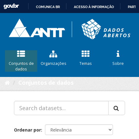
COMUNICA BR
ACESSO À INFORMAÇÃO
PARTI
IR
PARA
O
CONTEÚDO
Conjuntos de
Organizações
Temas
Sobre
dados
Conjuntos de dados
Ordenar por