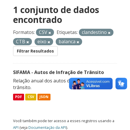
1 conjunto de dados
encontrado
Formatos:
CSV
Etiquetas:
clandestino
CTB
eixo
balanca
Filtrar Resultados
SIFAMA - Autos de Infração de Trânsito
Relação anual dos autos de infração de
trânsito.
PDF
CSV
JSON
Você também pode ter acesso a esses registros usando a
API
(veja
Documentação da API
).