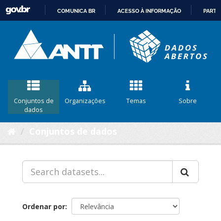
COMUNICA BR
ACESSO À INFORMAÇÃO
PARTI
IR
PARA
O
CONTEÚDO
Conjuntos de
Organizações
Temas
Sobre
dados
Conjuntos de dados
Ordenar por