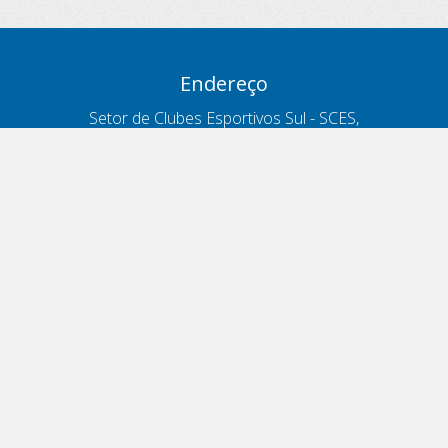
Endereço
Setor de Clubes Esportivos Sul - SCES,
trecho 03, lote 10, Projeto Orla Polo 8
- Brasília - DF
Contatos
Telefone 166
ouvidoria@antt.gov.br
Formulário Fale Conosco