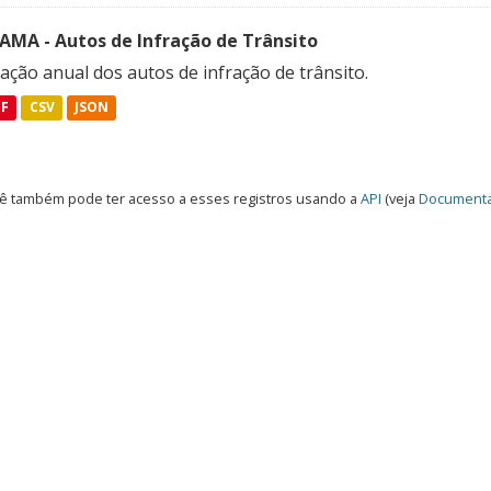
FAMA - Autos de Infração de Trânsito
ação anual dos autos de infração de trânsito.
DF
CSV
JSON
ê também pode ter acesso a esses registros usando a
API
(veja
Documenta