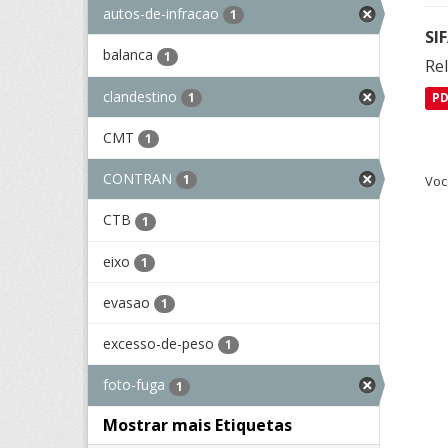
autos-de-infracao
1
SI
balanca
1
Rel
clandestino
1
P
CMT
1
CONTRAN
1
Voc
CTB
1
eixo
1
evasao
1
excesso-de-peso
1
foto-fuga
1
Mostrar mais Etiquetas