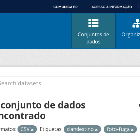
COMUNICA BR
ACESSO À INFORMAÇÃO
IR
PARA
O
Conjuntos de
Organi
CONTEÚDO
dados
 conjunto de dados
ncontrado
rmatos:
CSV
Etiquetas:
clandestino
foto-fuga