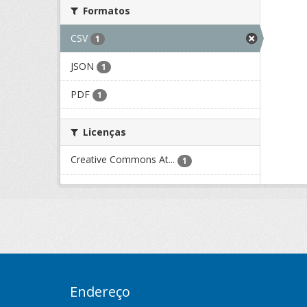
Formatos
CSV
1
JSON
1
PDF
1
Licenças
Creative Commons At...
1
Endereço