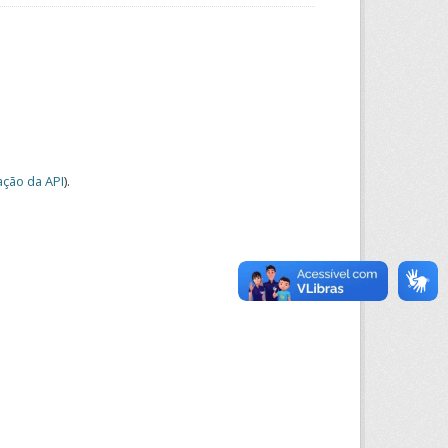
ção da API
).