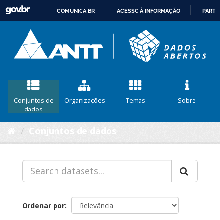
COMUNICA BR
ACESSO À INFORMAÇÃO
PARTI
IR
PARA
O
CONTEÚDO
Conjuntos de
Organizações
Temas
Sobre
dados
Conjuntos de dados
Ordenar por