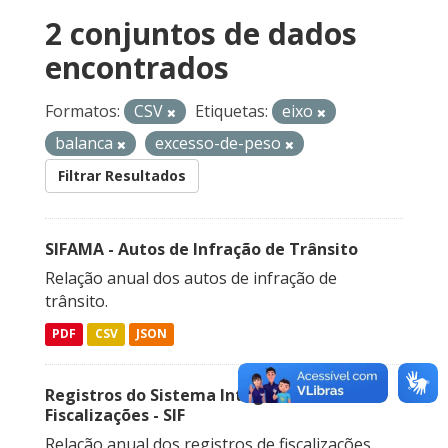
2 conjuntos de dados
encontrados
Formatos:
CSV
Etiquetas:
eixo
balanca
excesso-de-peso
Filtrar Resultados
SIFAMA - Autos de Infração de Trânsito
Relação anual dos autos de infração de
trânsito.
PDF
CSV
JSON
Registros do Sistema Integrado de
Fiscalizações - SIF
Relação anual dos registros de fiscalizações