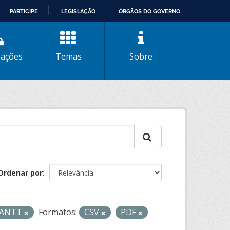
PARTICIPE
LEGISLAÇÃO
ÓRGÃOS DO GOVERNO
zações
Temas
Sobre
Ordenar por
- ANTT
Formatos:
CSV
PDF