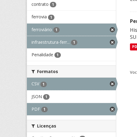
contrato
1
ferrovia
1
Pe
ferroviário
His
1
SU
infraestrutura-ferr...
1
P
Penalidade
1
Formatos
Voc
CSV
1
JSON
1
PDF
1
Licenças