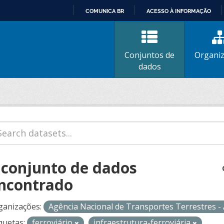
COMUNICA BR
ACESSO À INFORMAÇÃO
IR
PARA
O
Conjuntos de
Organi
CONTEÚDO
dados
 conjunto de dados
ncontrado
ganizações:
Agência Nacional de Transportes Terrestres 
quetas:
ferroviário
infraestrutura-ferroviária