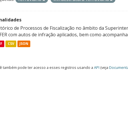
nalidades
tórico de Processos de Fiscalização no âmbito da Superinte
FER com autos de infração aplicados, bem como acompanham
DF
CSV
JSON
ê também pode ter acesso a esses registros usando a
API
(veja
Documenta