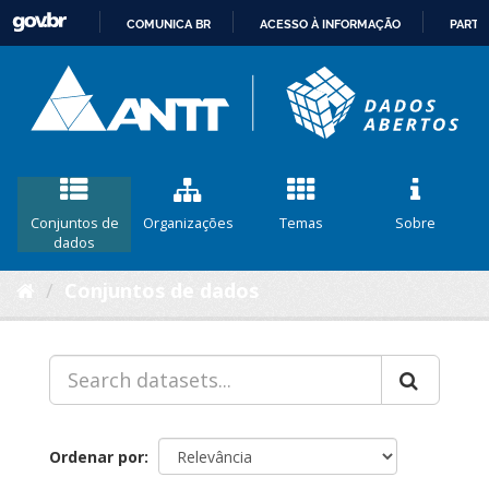
COMUNICA BR
ACESSO À INFORMAÇÃO
PARTI
IR
PARA
O
CONTEÚDO
Conjuntos de
Organizações
Temas
Sobre
dados
Conjuntos de dados
Ordenar por