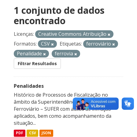
1 conjunto de dados
encontrado
Licenças:
Creative Commons Atribuição
Formatos:
CSV
Etiquetas:
ferroviário
Penalidade
ferrovia
Filtrar Resultados
Penalidades
Histórico de Processos de Fiscalização no
âmbito da Superintendência de Transporte
Ferroviário – SUFER com autos de infração
aplicados, bem como acompanhamento da
situação...
PDF
CSV
JSON