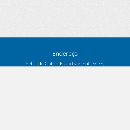
Endereço
Setor de Clubes Esportivos Sul - SCES,
trecho 03, lote 10, Projeto Orla Polo 8
- Brasília - DF
Contatos
Telefone 166
ouvidoria@antt.gov.br
Formulário Fale Conosco