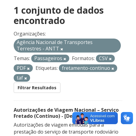
1 conjunto de dados
encontrado
Organizações:
Agência Nacional de Transportes
Terrestres - ANTT
Temas:
Passageiros
Formatos:
CSV
PDF
Etiquetas:
fretamento-continuo
taf
Filtrar Resultados
Autorizações de Viagem Nacional – Serviço
Fretado (Contínuo) - [Descontinuado]
Autorizações de viagem emitidas para a
prestação do serviço de transporte rodoviário