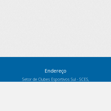
Endereço
Setor de Clubes Esportivos Sul - SCES,
trecho 03, lote 10, Projeto Orla Polo 8
- Brasília - DF
Contatos