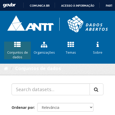
COMUNICA BR
ACESSO À INFORMAÇÃO
PARTI
IR
PARA
O
CONTEÚDO
Conjuntos de
Organizações
Temas
Sobre
dados
Conjuntos de dados
Ordenar por