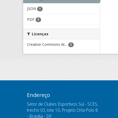
JSON
1
PDF
1
Licenças
Creative Commons At...
1
Endereço
Setor de Clubes Esportivos Sul - SCES,
trecho 03, lote 10, Projeto Orla Polo 8
- Brasília - DF