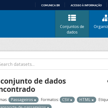
COMUNICA BR
ACESSO À INFORMAÇÃO
IR
PARA
O
Conjuntos de
Organi
CONTEÚDO
dados
 conjunto de dados
ncontrado
mas:
Passageiros
Formatos:
CSV
HTML
Etiqu
ransporte-de-passageiros