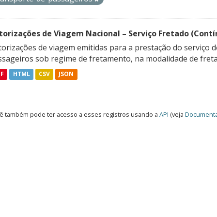
torizações de Viagem Nacional – Serviço Fretado (Contí
orizações de viagem emitidas para a prestação do serviço d
ssageiros sob regime de fretamento, na modalidade de freta
DF
HTML
CSV
JSON
ê também pode ter acesso a esses registros usando a
API
(veja
Documenta