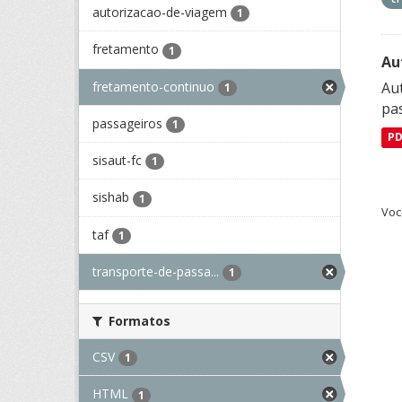
autorizacao-de-viagem
1
fretamento
1
Au
fretamento-continuo
Aut
1
pa
passageiros
1
P
sisaut-fc
1
sishab
1
Voc
taf
1
transporte-de-passa...
1
Formatos
CSV
1
HTML
1