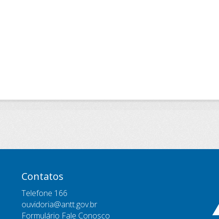
Contatos
Telefone 166
ouvidoria@antt.gov.br
Formulário Fale Conosco