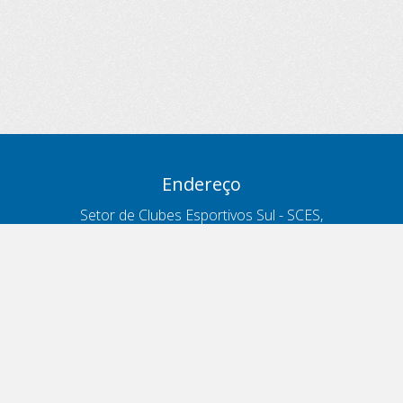
Endereço
Setor de Clubes Esportivos Sul - SCES,
trecho 03, lote 10, Projeto Orla Polo 8
- Brasília - DF
Contatos
Telefone 166
ouvidoria@antt.gov.br
Formulário Fale Conosco