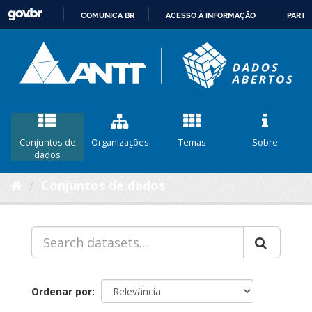
COMUNICA BR
ACESSO À INFORMAÇÃO
PARTI
IR
PARA
O
CONTEÚDO
Conjuntos de
Organizações
Temas
Sobre
dados
Conjuntos de dados
Ordenar por