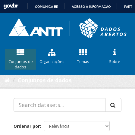
COMUNICA BR
ACESSO À INFORMAÇÃO
PARTI
IR
PARA
O
CONTEÚDO
Conjuntos de
Organizações
Temas
Sobre
dados
Conjuntos de dados
Ordenar por