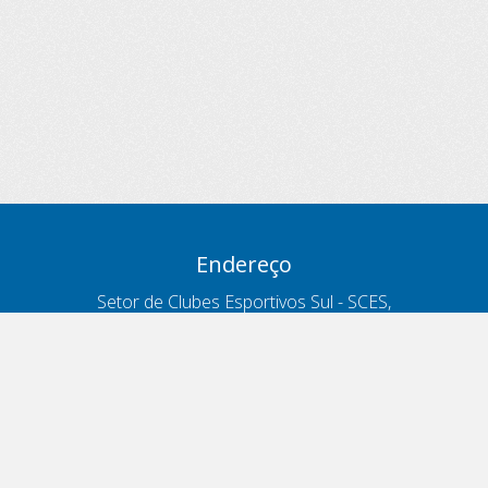
Endereço
Setor de Clubes Esportivos Sul - SCES,
trecho 03, lote 10, Projeto Orla Polo 8
- Brasília - DF
Contatos
Telefone 166