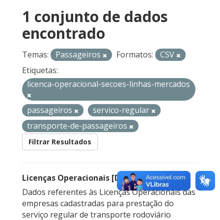
1 conjunto de dados
encontrado
Temas:
Passageiros
Formatos:
CSV
Etiquetas:
licenca-operacional-secoes-linhas-mercados
passageiros
servico-regular
transporte-de-passageiros
Filtrar Resultados
Licenças Operacionais [Descontinuado]
Dados referentes às Licenças Operacionais das
empresas cadastradas para prestação do
serviço regular de transporte rodoviário