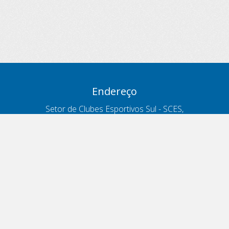
Endereço
Setor de Clubes Esportivos Sul - SCES,
trecho 03, lote 10, Projeto Orla Polo 8
- Brasília - DF
Contatos
Telefone 166
ouvidoria@antt.gov.br
Formulário Fale Conosco