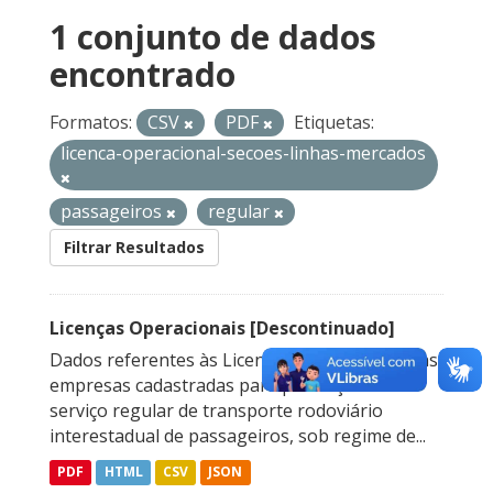
1 conjunto de dados
encontrado
Formatos:
CSV
PDF
Etiquetas:
licenca-operacional-secoes-linhas-mercados
passageiros
regular
Filtrar Resultados
Licenças Operacionais [Descontinuado]
Dados referentes às Licenças Operacionais das
empresas cadastradas para prestação do
serviço regular de transporte rodoviário
interestadual de passageiros, sob regime de...
PDF
HTML
CSV
JSON