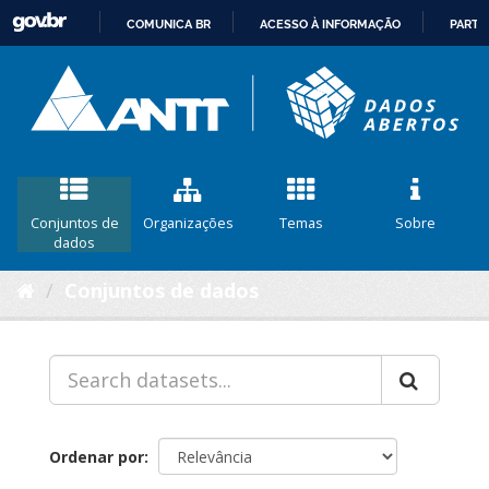
COMUNICA BR
ACESSO À INFORMAÇÃO
PARTI
IR
PARA
O
CONTEÚDO
Conjuntos de
Organizações
Temas
Sobre
dados
Conjuntos de dados
Ordenar por