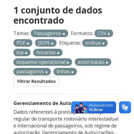
1 conjunto de dados
encontrado
Temas:
Passageiros
Formatos:
CSV
PDF
JSON
Etiquetas:
onibus
lop
horarios
esquema-operacional
autorizacao
passageiros
linhas
Filtrar Resultados
Gerenciamento de Autorizações
Dados referentes à prestação do serviço
regular de transporte rodoviário interestadual
e internacional de passageiros, sob regime de
autorização. Gerenciamento de Autorizações...