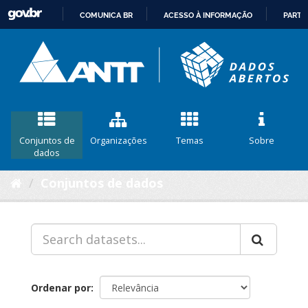
COMUNICA BR
ACESSO À INFORMAÇÃO
PARTI
IR
PARA
O
CONTEÚDO
Conjuntos de
Organizações
Temas
Sobre
dados
Conjuntos de dados
Ordenar por