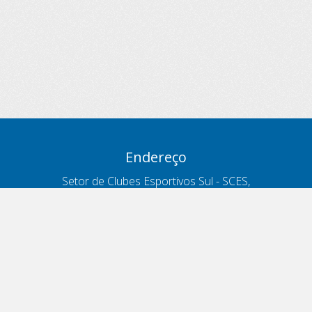
Endereço
Setor de Clubes Esportivos Sul - SCES,
trecho 03, lote 10, Projeto Orla Polo 8
- Brasília - DF
Contatos
Telefone 166
ouvidoria@antt.gov.br