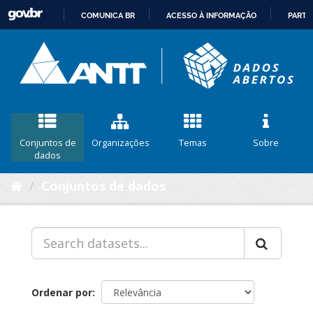
COMUNICA BR
ACESSO À INFORMAÇÃO
PARTI
IR
PARA
O
CONTEÚDO
Conjuntos de
Organizações
Temas
Sobre
dados
Conjuntos de dados
Ordenar por