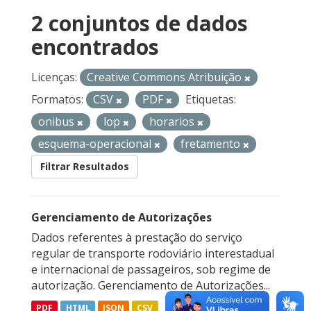
2 conjuntos de dados
encontrados
Licenças:
Creative Commons Atribuição
Formatos:
CSV
PDF
Etiquetas:
onibus
lop
horarios
esquema-operacional
fretamento
Filtrar Resultados
Gerenciamento de Autorizações
Dados referentes à prestação do serviço
regular de transporte rodoviário interestadual
e internacional de passageiros, sob regime de
autorização. Gerenciamento de Autorizações...
PDF
HTML
JSON
CSV