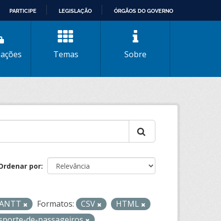
PARTICIPE
LEGISLAÇÃO
ÓRGÃOS DO GOVERNO
zações
Temas
Sobre
Ordenar por
- ANTT
Formatos:
CSV
HTML
sporte-de-passageiros