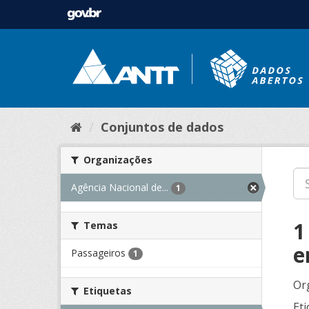
Conjuntos de dados
Organizações
Agência Nacional de...
1
1
Temas
e
Passageiros
1
Or
Etiquetas
Eti