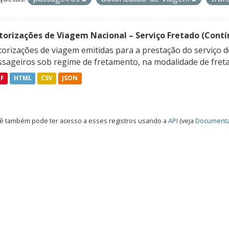
torizações de Viagem Nacional – Serviço Fretado (Contí
orizações de viagem emitidas para a prestação do serviço d
ssageiros sob regime de fretamento, na modalidade de freta
DF
HTML
CSV
JSON
ê também pode ter acesso a esses registros usando a
API
(veja
Documenta