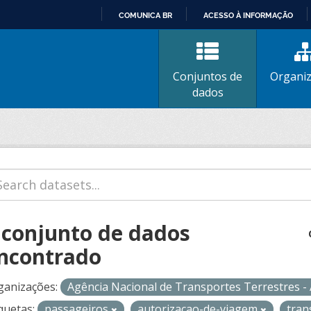
COMUNICA BR
ACESSO À INFORMAÇÃO
IR
PARA
O
Conjuntos de
Organi
CONTEÚDO
dados
 conjunto de dados
ncontrado
ganizações:
Agência Nacional de Transportes Terrestres 
quetas:
passageiros
autorizacao-de-viagem
tran