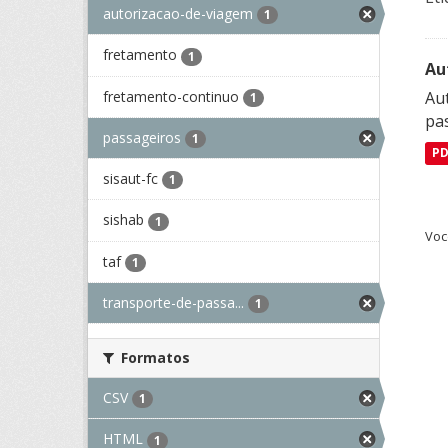
autorizacao-de-viagem
1
fretamento
1
Au
fretamento-continuo
Aut
1
pa
passageiros
1
P
sisaut-fc
1
sishab
1
Voc
taf
1
transporte-de-passa...
1
Formatos
CSV
1
HTML
1