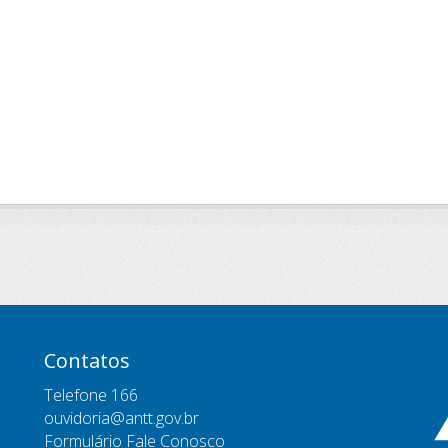
Contatos
Telefone 166
ouvidoria@antt.gov.br
Formulário Fale Conosco