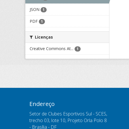
JSON
1
PDF
1
Licenças
Creative Commons At...
1
Endereço
Setor de Clubes Esportivos Sul - SCES,
trecho 03, lote 10, Projeto Orla Polo 8
- Brasília - DF