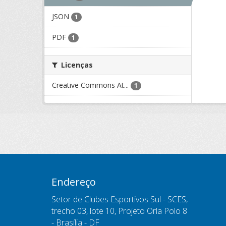
JSON
1
PDF
1
Licenças
Creative Commons At...
1
Endereço
Setor de Clubes Esportivos Sul - SCES,
trecho 03, lote 10, Projeto Orla Polo 8
- Brasília - DF