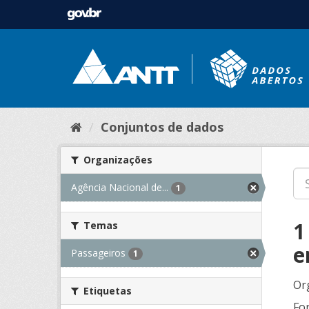
Conjuntos de dados
Organizações
Agência Nacional de...
1
1
Temas
e
Passageiros
1
Or
Etiquetas
Fo