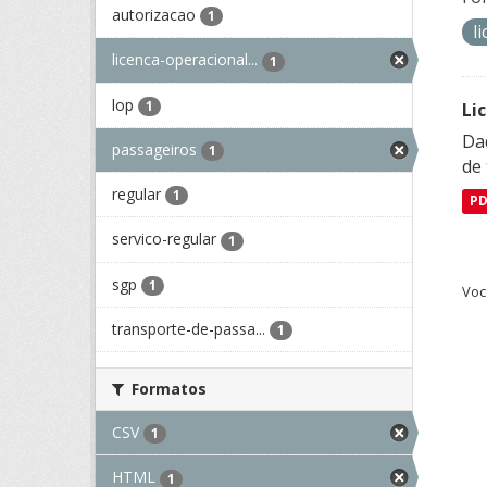
autorizacao
1
l
licenca-operacional...
1
lop
1
Li
Da
passageiros
1
de 
regular
1
P
servico-regular
1
sgp
1
Voc
transporte-de-passa...
1
Formatos
CSV
1
HTML
1