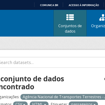
COMUNICA BR
ACESSO À INFORMAÇÃO
IR
PARA
O
Conjuntos de
Organi
CONTEÚDO
dados
 conjunto de dados
ncontrado
ganizações:
Agência Nacional de Transportes Terrestres 
rmatos:
CSV
HTML
Etiquetas:
passageiros