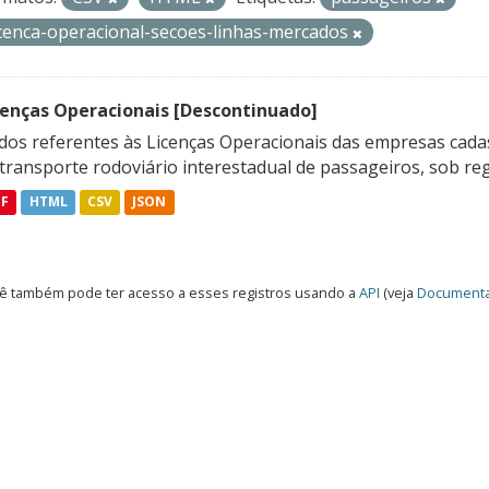
icenca-operacional-secoes-linhas-mercados
cenças Operacionais [Descontinuado]
dos referentes às Licenças Operacionais das empresas cadas
transporte rodoviário interestadual de passageiros, sob reg
DF
HTML
CSV
JSON
ê também pode ter acesso a esses registros usando a
API
(veja
Documenta