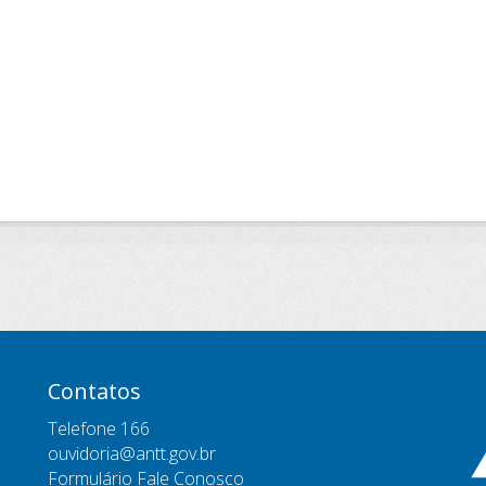
Contatos
Telefone 166
ouvidoria@antt.gov.br
Formulário Fale Conosco