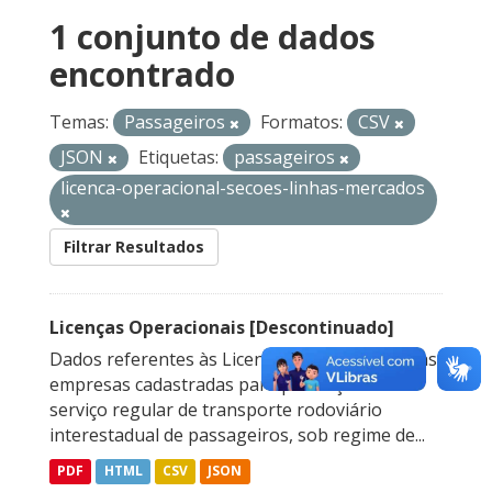
1 conjunto de dados
encontrado
Temas:
Passageiros
Formatos:
CSV
JSON
Etiquetas:
passageiros
licenca-operacional-secoes-linhas-mercados
Filtrar Resultados
Licenças Operacionais [Descontinuado]
Dados referentes às Licenças Operacionais das
empresas cadastradas para prestação do
serviço regular de transporte rodoviário
interestadual de passageiros, sob regime de...
PDF
HTML
CSV
JSON