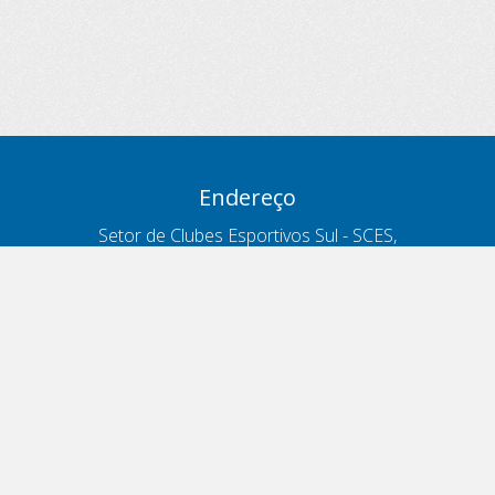
Endereço
Setor de Clubes Esportivos Sul - SCES,
trecho 03, lote 10, Projeto Orla Polo 8
- Brasília - DF
Contatos
Telefone 166
ouvidoria@antt.gov.br
Formulário Fale Conosco