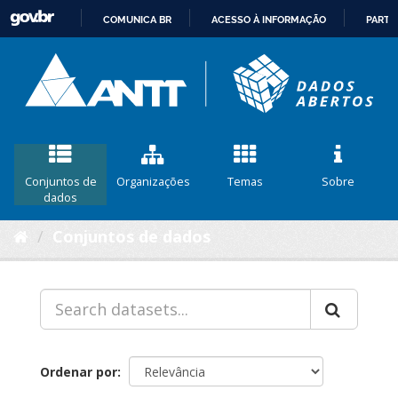
COMUNICA BR
ACESSO À INFORMAÇÃO
PARTI
IR
PARA
O
CONTEÚDO
Conjuntos de
Organizações
Temas
Sobre
dados
Conjuntos de dados
Ordenar por