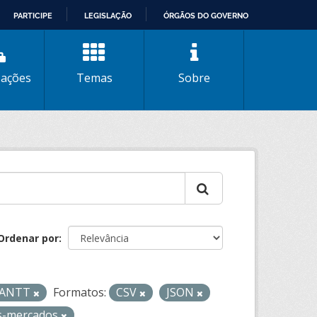
PARTICIPE
LEGISLAÇÃO
ÓRGÃOS DO GOVERNO
zações
Temas
Sobre
Ordenar por
- ANTT
Formatos:
CSV
JSON
as-mercados