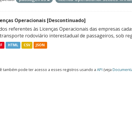
cenças Operacionais [Descontinuado]
dos referentes às Licenças Operacionais das empresas cadas
transporte rodoviário interestadual de passageiros, sob reg
DF
HTML
CSV
JSON
ê também pode ter acesso a esses registros usando a
API
(veja
Documenta