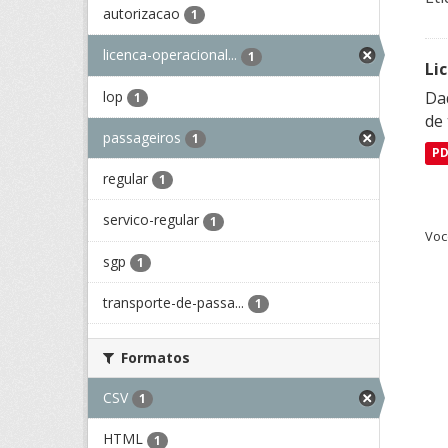
autorizacao
1
licenca-operacional...
1
Li
lop
Da
1
de 
passageiros
1
P
regular
1
servico-regular
1
Voc
sgp
1
transporte-de-passa...
1
Formatos
CSV
1
HTML
1