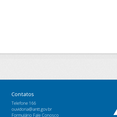
Contatos
Telefone 166
ouvidoria@antt.gov.br
Formulário Fale Conosco