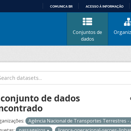
COMUNICA BR
ACESSO À INFORMAÇÃO
IR
PARA
O
Conjuntos de
Organi
CONTEÚDO
dados
 conjunto de dados
ncontrado
ganizações:
Agência Nacional de Transportes Terrestres 
quetas:
passageiros
licenca-operacional-secoes-linh