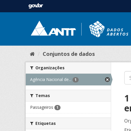
Conjuntos de dados
Organizações
Agência Nacional de...
1
1
Temas
e
Passageiros
1
Or
Etiquetas
Eti