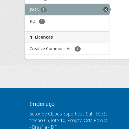
JSON
1
PDF
1
Licenças
Creative Commons At...
1
Endereço
Setor de Clubes Esportivos Sul - SCES,
trecho 03, lote 10, Projeto Orla Polo 8
- Brasília - DF