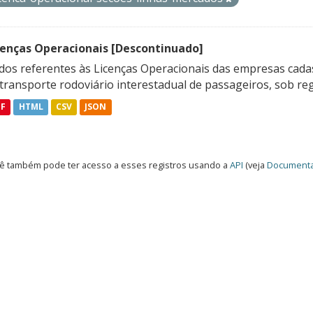
cenças Operacionais [Descontinuado]
dos referentes às Licenças Operacionais das empresas cadas
transporte rodoviário interestadual de passageiros, sob reg
DF
HTML
CSV
JSON
ê também pode ter acesso a esses registros usando a
API
(veja
Documenta