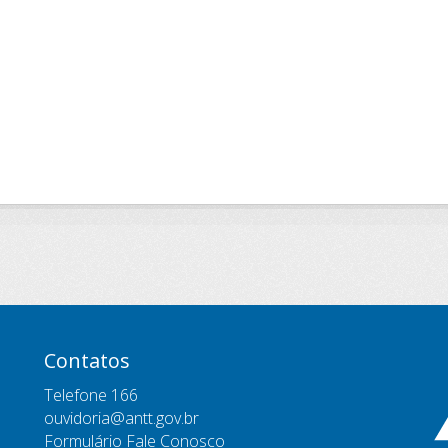
Contatos
Telefone 166
ouvidoria@antt.gov.br
Formulário Fale Conosco