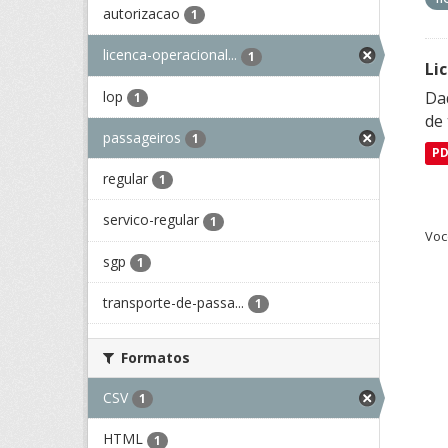
autorizacao
1
licenca-operacional...
1
Li
lop
Da
1
de 
passageiros
1
P
regular
1
servico-regular
1
Voc
sgp
1
transporte-de-passa...
1
Formatos
CSV
1
HTML
1