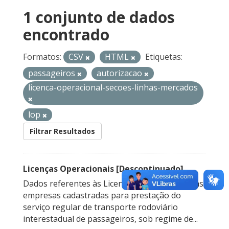
1 conjunto de dados
encontrado
Formatos:
CSV
HTML
Etiquetas:
passageiros
autorizacao
licenca-operacional-secoes-linhas-mercados
lop
Filtrar Resultados
Licenças Operacionais [Descontinuado]
Dados referentes às Licenças Operacionais das
empresas cadastradas para prestação do
serviço regular de transporte rodoviário
interestadual de passageiros, sob regime de...