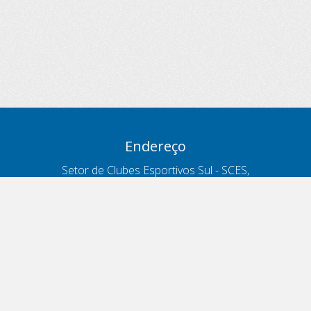
Endereço
Setor de Clubes Esportivos Sul - SCES,
trecho 03, lote 10, Projeto Orla Polo 8
- Brasília - DF
Contatos
Telefone 166
ouvidoria@antt.gov.br
Formulário Fale Conosco