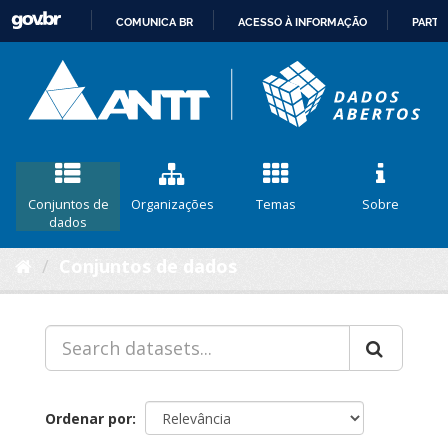
COMUNICA BR
ACESSO À INFORMAÇÃO
PARTI
IR
PARA
O
CONTEÚDO
Conjuntos de
Organizações
Temas
Sobre
dados
Conjuntos de dados
Ordenar por