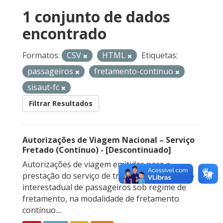
1 conjunto de dados
encontrado
Formatos:
CSV
HTML
Etiquetas:
passageiros
fretamento-continuo
sisaut-fc
Filtrar Resultados
Autorizações de Viagem Nacional – Serviço
Fretado (Contínuo) - [Descontinuado]
Autorizações de viagem emitidas para a
prestação do serviço de transporte rodoviário
interestadual de passageiros sob regime de
fretamento, na modalidade de fretamento
contínuo....