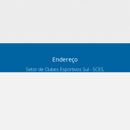
Endereço
Setor de Clubes Esportivos Sul - SCES,
trecho 03, lote 10, Projeto Orla Polo 8
- Brasília - DF
Contatos
Telefone 166
ouvidoria@antt.gov.br
Formulário Fale Conosco