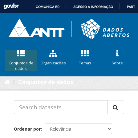
COMUNICA BR
ACESSO À INFORMAÇÃO
PARTI
IR
PARA
O
CONTEÚDO
Conjuntos de
Organizações
Temas
Sobre
dados
Conjuntos de dados
Ordenar por