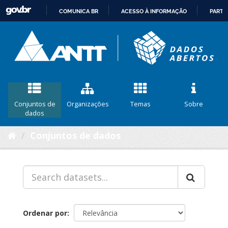
COMUNICA BR
ACESSO À INFORMAÇÃO
PARTI
IR
PARA
O
CONTEÚDO
Conjuntos de
Organizações
Temas
Sobre
dados
Conjuntos de dados
Ordenar por