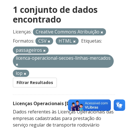
1 conjunto de dados
encontrado
Licenças:
Creative Commons Atribuição
Formatos:
CSV
HTML
Etiquetas:
passageiros
licenca-operacional-secoes-linhas-mercados
lop
Filtrar Resultados
Licenças Operacionais [Descontinuado]
Dados referentes às Licenças Operacionais das
empresas cadastradas para prestação do
serviço regular de transporte rodoviário