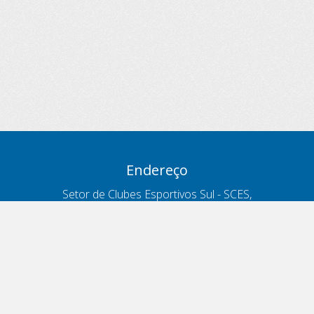
Endereço
Setor de Clubes Esportivos Sul - SCES,
trecho 03, lote 10, Projeto Orla Polo 8
- Brasília - DF
Contatos
Telefone 166