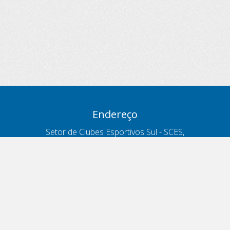
Endereço
Setor de Clubes Esportivos Sul - SCES,
trecho 03, lote 10, Projeto Orla Polo 8
- Brasília - DF
Contatos
Telefone 166
ouvidoria@antt.gov.br