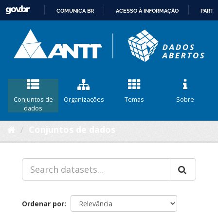
COMUNICA BR
ACESSO À INFORMAÇÃO
PARTI
IR
PARA
O
CONTEÚDO
Conjuntos de
Organizações
Temas
Sobre
dados
Conjuntos de dados
Ordenar por