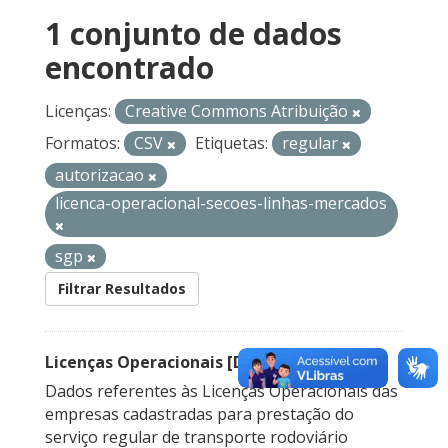
1 conjunto de dados
encontrado
Licenças:
Creative Commons Atribuição
Formatos:
CSV
Etiquetas:
regular
autorizacao
licenca-operacional-secoes-linhas-mercados
sgp
Filtrar Resultados
Licenças Operacionais [Descontinuado]
Dados referentes às Licenças Operacionais das
empresas cadastradas para prestação do
serviço regular de transporte rodoviário