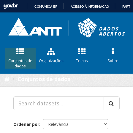
COMUNICA BR
ACESSO À INFORMAÇÃO
PARTI
IR
PARA
O
CONTEÚDO
Conjuntos de
Organizações
Temas
Sobre
dados
Conjuntos de dados
Ordenar por