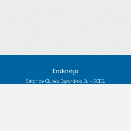
Endereço
Setor de Clubes Esportivos Sul - SCES,
trecho 03, lote 10, Projeto Orla Polo 8
- Brasília - DF
Contatos
Telefone 166