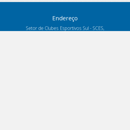
Endereço
Setor de Clubes Esportivos Sul - SCES,
trecho 03, lote 10, Projeto Orla Polo 8
- Brasília - DF
Contatos
Telefone 166
ouvidoria@antt.gov.br
Formulário Fale Conosco