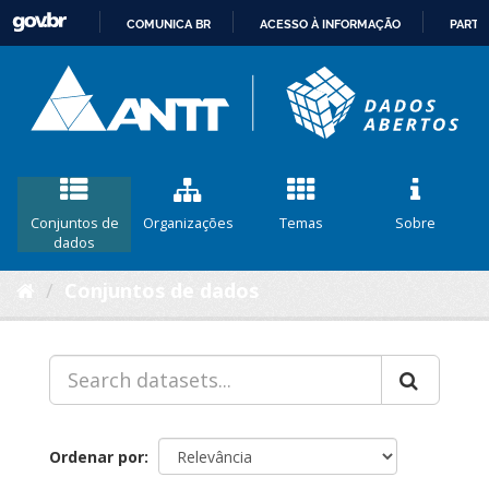
COMUNICA BR
ACESSO À INFORMAÇÃO
PARTI
IR
PARA
O
CONTEÚDO
Conjuntos de
Organizações
Temas
Sobre
dados
Conjuntos de dados
Ordenar por