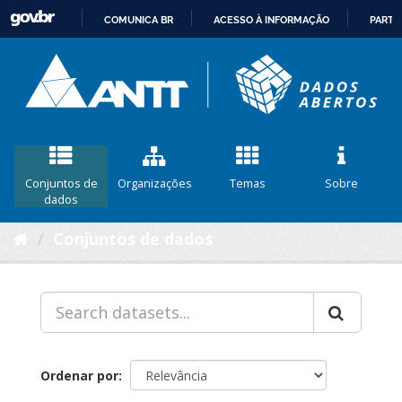
COMUNICA BR
ACESSO À INFORMAÇÃO
PARTI
IR
PARA
O
CONTEÚDO
Conjuntos de
Organizações
Temas
Sobre
dados
Conjuntos de dados
Ordenar por