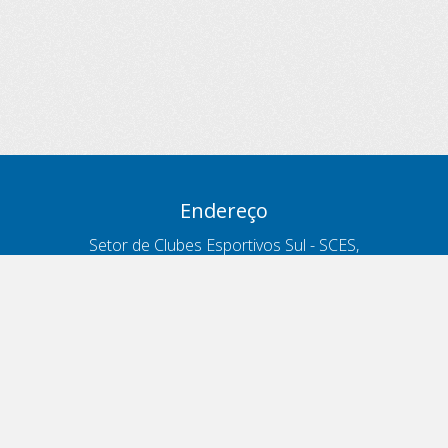
Endereço
Setor de Clubes Esportivos Sul - SCES,
trecho 03, lote 10, Projeto Orla Polo 8
- Brasília - DF
Contatos
Telefone 166
ouvidoria@antt.gov.br
Formulário Fale Conosco