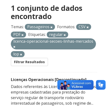
1 conjunto de dados
encontrado
Temas:
Passageiros
Formatos:
CSV
PDF
Etiquetas:
regular
licenca-operacional-secoes-linhas-mercados
lop
Filtrar Resultados
Licenças Operacionais [Descontinuado]
Dados referentes às Licenças Operacionais das
empresas cadastradas para prestação do
serviço regular de transporte rodoviário
interestadual de passageiros, sob regime de...