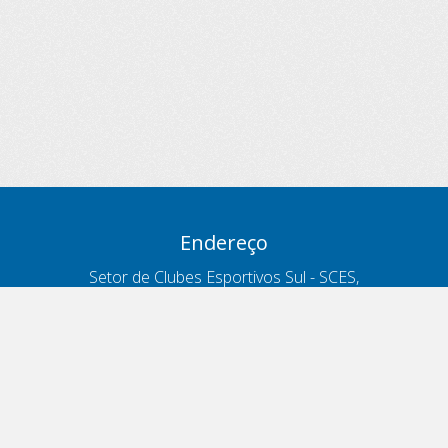
Endereço
Setor de Clubes Esportivos Sul - SCES,
trecho 03, lote 10, Projeto Orla Polo 8
- Brasília - DF
Contatos
Telefone 166