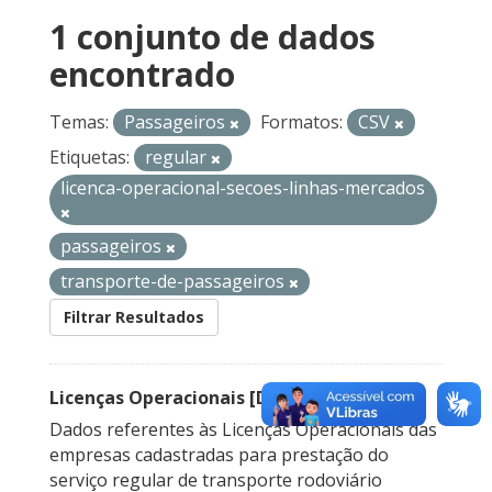
1 conjunto de dados
encontrado
Temas:
Passageiros
Formatos:
CSV
Etiquetas:
regular
licenca-operacional-secoes-linhas-mercados
passageiros
transporte-de-passageiros
Filtrar Resultados
Licenças Operacionais [Descontinuado]
Dados referentes às Licenças Operacionais das
empresas cadastradas para prestação do
serviço regular de transporte rodoviário