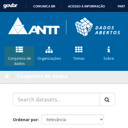
COMUNICA BR
ACESSO À INFORMAÇÃO
PARTI
IR
PARA
O
CONTEÚDO
Conjuntos de
Organizações
Temas
Sobre
dados
Conjuntos de dados
Ordenar por