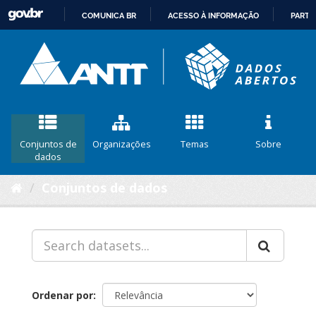
COMUNICA BR
ACESSO À INFORMAÇÃO
PARTI
IR
PARA
O
CONTEÚDO
Conjuntos de
Organizações
Temas
Sobre
dados
Conjuntos de dados
Ordenar por