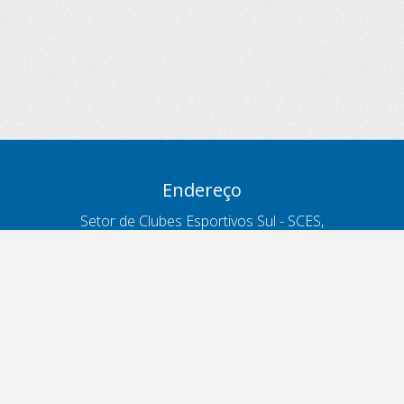
Endereço
Setor de Clubes Esportivos Sul - SCES,
trecho 03, lote 10, Projeto Orla Polo 8
- Brasília - DF
Contatos
Telefone 166
ouvidoria@antt.gov.br
Formulário Fale Conosco