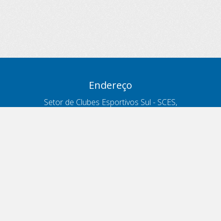
Endereço
Setor de Clubes Esportivos Sul - SCES,
trecho 03, lote 10, Projeto Orla Polo 8
- Brasília - DF
Contatos
Telefone 166
ouvidoria@antt.gov.br
Formulário Fale Conosco