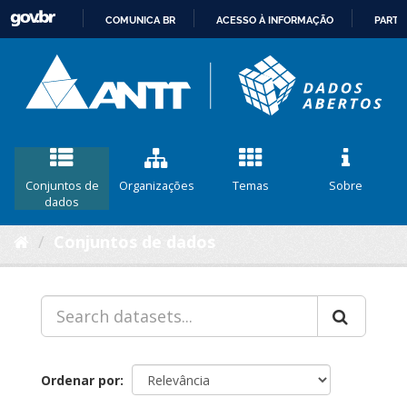
COMUNICA BR
ACESSO À INFORMAÇÃO
PARTI
IR
PARA
O
CONTEÚDO
Conjuntos de
Organizações
Temas
Sobre
dados
Conjuntos de dados
Ordenar por