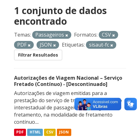
1 conjunto de dados
encontrado
Temas:
Passageiros
Formatos:
CSV
PDF
JSON
Etiquetas:
sisaut-fc
Filtrar Resultados
Autorizações de Viagem Nacional – Serviço
Fretado (Contínuo) - [Descontinuado]
Autorizações de viagem emitidas para a
prestação do serviço de transporte rodoviário
interestadual de passageiros sob regime de
fretamento, na modalidade de fretamento
contínuo....
PDF
HTML
CSV
JSON