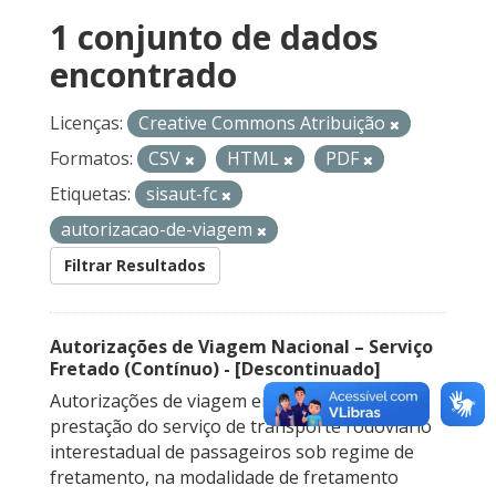
1 conjunto de dados
encontrado
Licenças:
Creative Commons Atribuição
Formatos:
CSV
HTML
PDF
Etiquetas:
sisaut-fc
autorizacao-de-viagem
Filtrar Resultados
Autorizações de Viagem Nacional – Serviço
Fretado (Contínuo) - [Descontinuado]
Autorizações de viagem emitidas para a
prestação do serviço de transporte rodoviário
interestadual de passageiros sob regime de
fretamento, na modalidade de fretamento