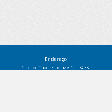
Endereço
Setor de Clubes Esportivos Sul - SCES,
trecho 03, lote 10, Projeto Orla Polo 8
- Brasília - DF
Contatos
Telefone 166
ouvidoria@antt.gov.br