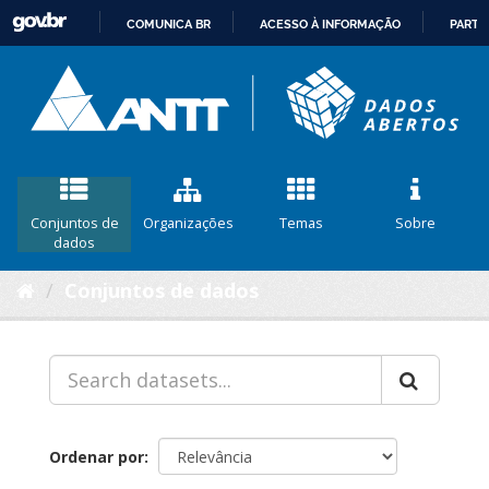
COMUNICA BR
ACESSO À INFORMAÇÃO
PARTI
IR
PARA
O
CONTEÚDO
Conjuntos de
Organizações
Temas
Sobre
dados
Conjuntos de dados
Ordenar por