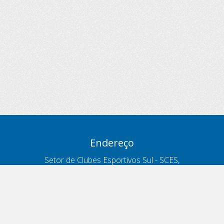
Endereço
Setor de Clubes Esportivos Sul - SCES,
trecho 03, lote 10, Projeto Orla Polo 8
- Brasília - DF
Contatos