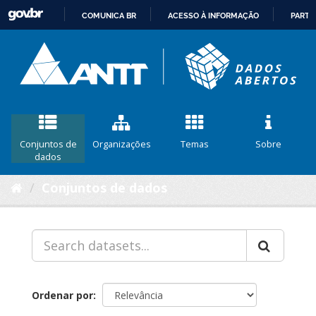
COMUNICA BR
ACESSO À INFORMAÇÃO
PARTI
IR
PARA
O
CONTEÚDO
Conjuntos de
Organizações
Temas
Sobre
dados
Conjuntos de dados
Ordenar por