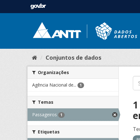
Conjuntos de dados
Organizações
Agência Nacional de...
1
1
Temas
e
Passageiros
1
Te
Etiquetas
a