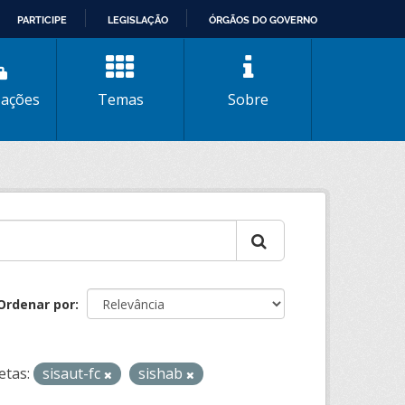
PARTICIPE
LEGISLAÇÃO
ÓRGÃOS DO GOVERNO
zações
Temas
Sobre
Ordenar por
etas:
sisaut-fc
sishab