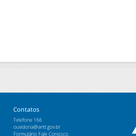
Contatos
Telefone 166
ouvidoria@antt.gov.br
Formulário Fale Conosco