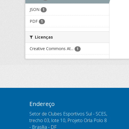
JSON
1
PDF
1
Licenças
Creative Commons At...
1
Endereço
Setor de Clubes Esportivos Sul - SCES,
trecho 03, lote 10, Projeto Orla Polo 8
- Brasília - DF