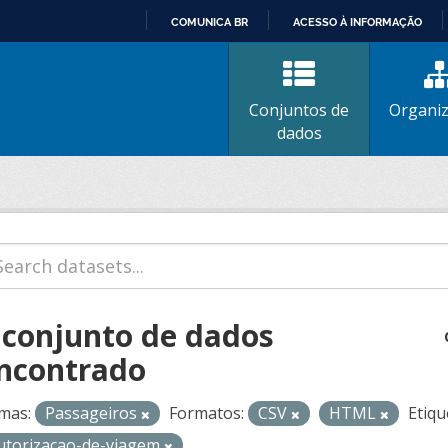
COMUNICA BR
ACESSO À INFORMAÇÃO
IR
PARA
O
Conjuntos de
Organi
CONTEÚDO
dados
 conjunto de dados
ncontrado
mas:
Passageiros
Formatos:
CSV
HTML
Etiqu
utorizacao-de-viagem