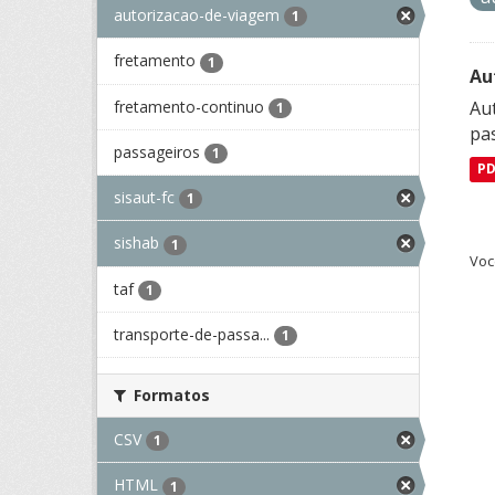
autorizacao-de-viagem
1
fretamento
1
Au
fretamento-continuo
Aut
1
pa
passageiros
1
P
sisaut-fc
1
sishab
1
Voc
taf
1
transporte-de-passa...
1
Formatos
CSV
1
HTML
1