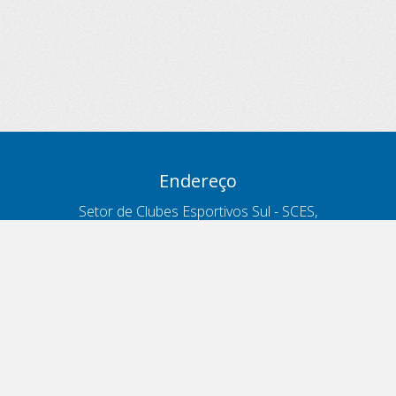
Endereço
Setor de Clubes Esportivos Sul - SCES,
trecho 03, lote 10, Projeto Orla Polo 8
- Brasília - DF
Contatos
Telefone 166
ouvidoria@antt.gov.br
Formulário Fale Conosco