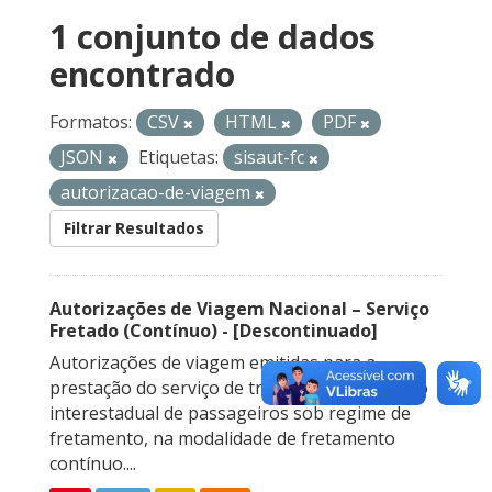
1 conjunto de dados
encontrado
Formatos:
CSV
HTML
PDF
JSON
Etiquetas:
sisaut-fc
autorizacao-de-viagem
Filtrar Resultados
Autorizações de Viagem Nacional – Serviço
Fretado (Contínuo) - [Descontinuado]
Autorizações de viagem emitidas para a
prestação do serviço de transporte rodoviário
interestadual de passageiros sob regime de
fretamento, na modalidade de fretamento
contínuo....