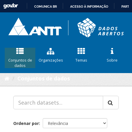
COMUNICA BR
ACESSO À INFORMAÇÃO
PARTI
IR
PARA
O
CONTEÚDO
Conjuntos de
Organizações
Temas
Sobre
dados
Conjuntos de dados
Ordenar por