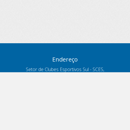
Endereço
Setor de Clubes Esportivos Sul - SCES,
trecho 03, lote 10, Projeto Orla Polo 8
- Brasília - DF
Contatos
Telefone 166
ouvidoria@antt.gov.br
Formulário Fale Conosco