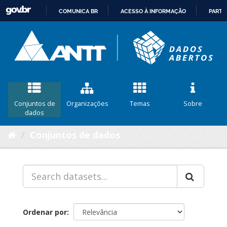
COMUNICA BR
ACESSO À INFORMAÇÃO
PARTI
IR
PARA
O
CONTEÚDO
Conjuntos de
Organizações
Temas
Sobre
dados
Conjuntos de dados
Ordenar por