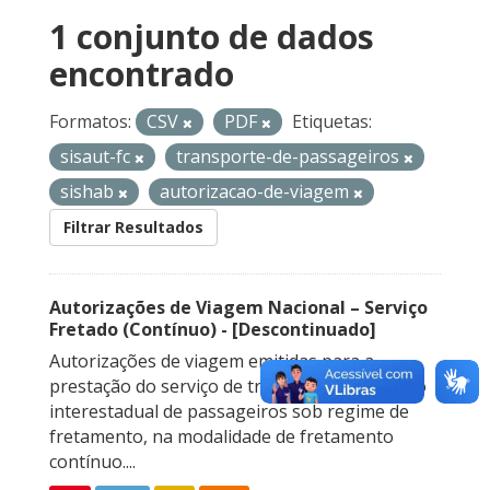
1 conjunto de dados
encontrado
Formatos:
CSV
PDF
Etiquetas:
sisaut-fc
transporte-de-passageiros
sishab
autorizacao-de-viagem
Filtrar Resultados
Autorizações de Viagem Nacional – Serviço
Fretado (Contínuo) - [Descontinuado]
Autorizações de viagem emitidas para a
prestação do serviço de transporte rodoviário
interestadual de passageiros sob regime de
fretamento, na modalidade de fretamento
contínuo....