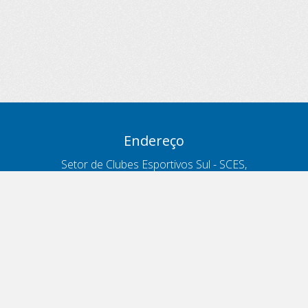
Endereço
Setor de Clubes Esportivos Sul - SCES,
trecho 03, lote 10, Projeto Orla Polo 8
- Brasília - DF
Contatos
Telefone 166
ouvidoria@antt.gov.br
Formulário Fale Conosco