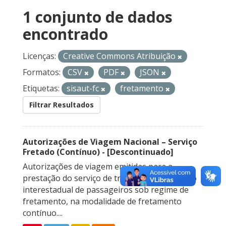
1 conjunto de dados
encontrado
Licenças:
Creative Commons Atribuição
Formatos:
CSV
PDF
JSON
Etiquetas:
sisaut-fc
fretamento
Filtrar Resultados
Autorizações de Viagem Nacional – Serviço
Fretado (Contínuo) - [Descontinuado]
Autorizações de viagem emitidas para a
prestação do serviço de transporte rodoviário
interestadual de passageiros sob regime de
fretamento, na modalidade de fretamento
contínuo....