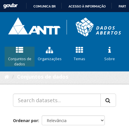
COMUNICA BR
ACESSO À INFORMAÇÃO
PARTI
IR
PARA
O
CONTEÚDO
Conjuntos de
Organizações
Temas
Sobre
dados
Conjuntos de dados
Ordenar por