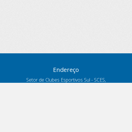
Endereço
Setor de Clubes Esportivos Sul - SCES,
trecho 03, lote 10, Projeto Orla Polo 8
- Brasília - DF
Contatos
Telefone 166
ouvidoria@antt.gov.br