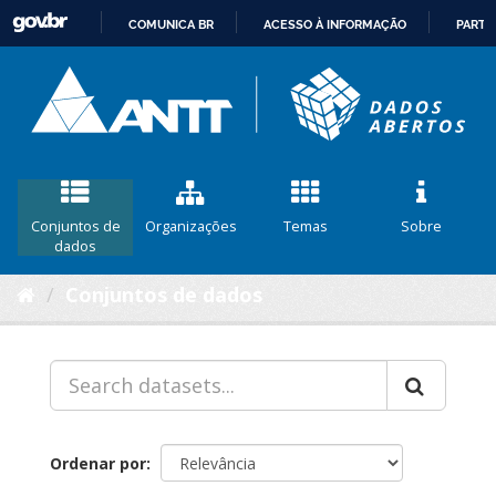
COMUNICA BR
ACESSO À INFORMAÇÃO
PARTI
IR
PARA
O
CONTEÚDO
Conjuntos de
Organizações
Temas
Sobre
dados
Conjuntos de dados
Ordenar por