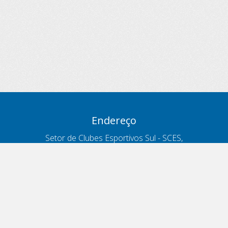
Endereço
Setor de Clubes Esportivos Sul - SCES,
trecho 03, lote 10, Projeto Orla Polo 8
- Brasília - DF
Contatos
Telefone 166
ouvidoria@antt.gov.br