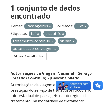
1 conjunto de dados
encontrado
Temas:
Passageiros
Formatos:
CSV
Etiquetas:
taf
sisaut-fc
fretamento-continuo
sishab
autorizacao-de-viagem
Filtrar Resultados
Autorizações de Viagem Nacional – Serviço
Fretado (Contínuo) - [Descontinuado]
Autorizações de viagem emitidas para a
prestação do serviço de transporte rodoviário
interestadual de passageiros sob regime de
fretamento, na modalidade de fretamento