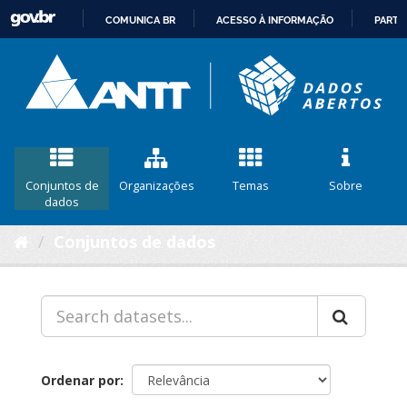
COMUNICA BR
ACESSO À INFORMAÇÃO
PARTI
IR
PARA
O
CONTEÚDO
Conjuntos de
Organizações
Temas
Sobre
dados
Conjuntos de dados
Ordenar por