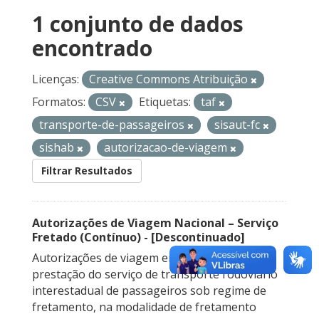
1 conjunto de dados
encontrado
Licenças:
Creative Commons Atribuição
Formatos:
CSV
Etiquetas:
taf
transporte-de-passageiros
sisaut-fc
sishab
autorizacao-de-viagem
Filtrar Resultados
Autorizações de Viagem Nacional – Serviço
Fretado (Contínuo) - [Descontinuado]
Autorizações de viagem emitidas para a
prestação do serviço de transporte rodoviário
interestadual de passageiros sob regime de
fretamento, na modalidade de fretamento