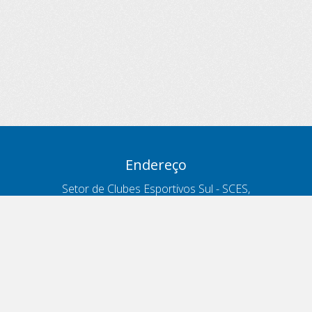
Endereço
Setor de Clubes Esportivos Sul - SCES,
trecho 03, lote 10, Projeto Orla Polo 8
- Brasília - DF
Contatos
Telefone 166
ouvidoria@antt.gov.br