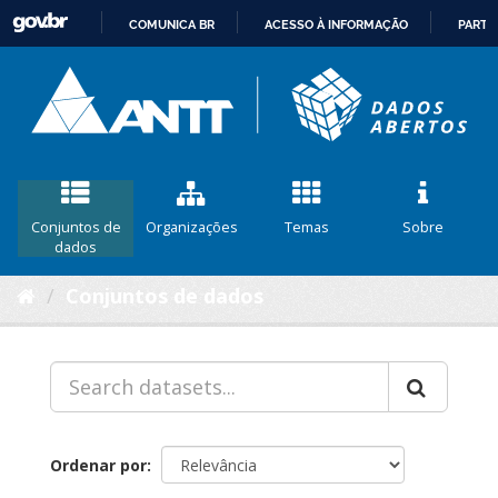
COMUNICA BR
ACESSO À INFORMAÇÃO
PARTI
IR
PARA
O
CONTEÚDO
Conjuntos de
Organizações
Temas
Sobre
dados
Conjuntos de dados
Ordenar por