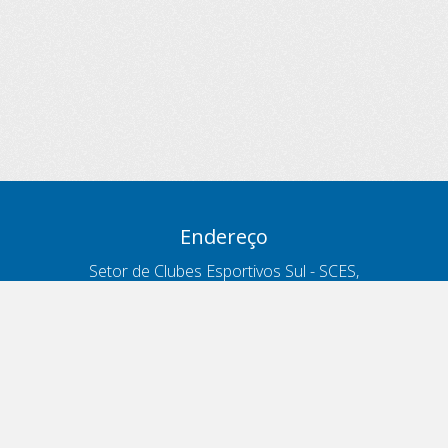
Endereço
Setor de Clubes Esportivos Sul - SCES,
trecho 03, lote 10, Projeto Orla Polo 8
- Brasília - DF
Contatos
Telefone 166
ouvidoria@antt.gov.br